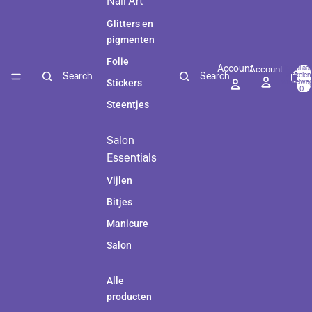
Nail Art
Glitters en
pigmenten
Folie
Account
Totaal aan
Account
Search
Search
artikelen 
winkelwag
Stickers
0
Steentjes
Salon
Essentials
Vijlen
Bitjes
Manicure
Salon
Alle
producten